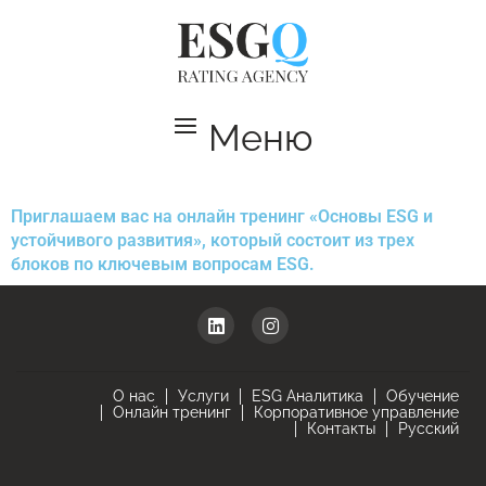
Меню
Приглашаем вас на онлайн тренинг «Основы ESG и
устойчивого развития», который состоит из трех
блоков по ключевым вопросам
ESG
.
О нас
Услуги
ESG Аналитика
Обучение
Онлайн тренинг
Корпоративное управление
Контакты
Русский